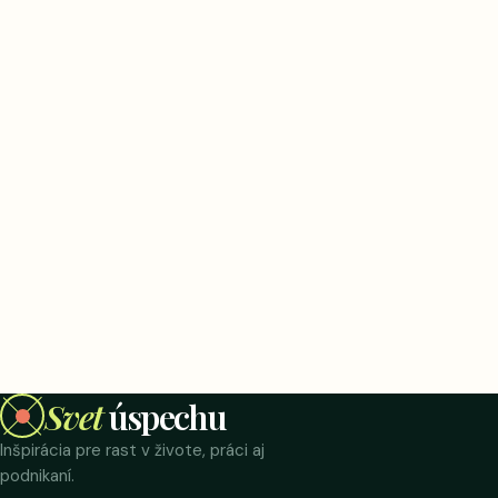
Svet
úspechu
Inšpirácia pre rast v živote, práci aj
podnikaní.