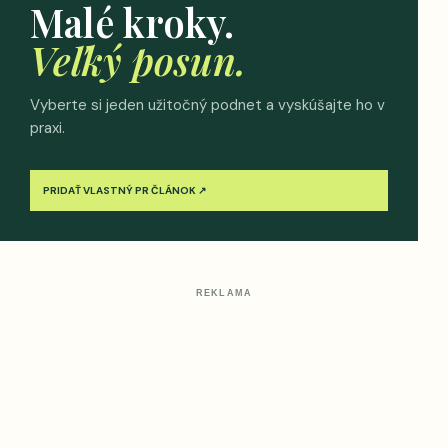
Malé kroky.
Veľký posun.
Vyberte si jeden užitočný podnet a vyskúšajte ho v
praxi.
PRIDAŤ VLASTNÝ PR ČLÁNOK ↗
REKLAMA