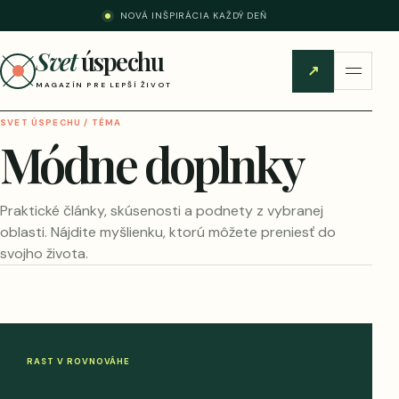
NOVÁ INŠPIRÁCIA KAŽDÝ DEŇ
Svet
úspechu
↗
MAGAZÍN PRE LEPŠÍ ŽIVOT
SVET ÚSPECHU / TÉMA
Módne doplnky
Praktické články, skúsenosti a podnety z vybranej
oblasti. Nájdite myšlienku, ktorú môžete preniesť do
svojho života.
RAST V ROVNOVÁHE