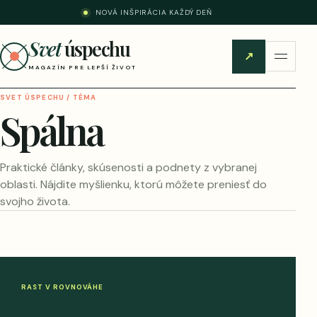
NOVÁ INŠPIRÁCIA KAŽDÝ DEŇ
Svet
úspechu
↗
MAGAZÍN PRE LEPŠÍ ŽIVOT
SVET ÚSPECHU / TÉMA
Spálna
Praktické články, skúsenosti a podnety z vybranej
oblasti. Nájdite myšlienku, ktorú môžete preniesť do
svojho života.
RAST V ROVNOVÁHE