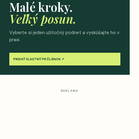
Malé kroky.
Veľký posun.
Vyberte si jeden užitočný podnet a vyskúšajte ho v
praxi.
PRIDAŤ VLASTNÝ PR ČLÁNOK ↗
REKLAMA