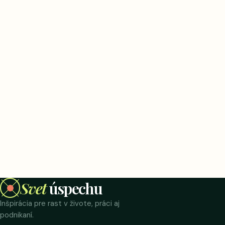
Svet
úspechu
Inšpirácia pre rast v živote, práci aj
podnikaní.