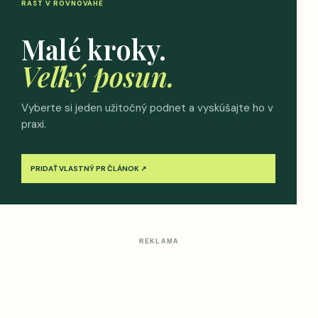
RAST V ROVNOVÁHE
Malé kroky.
Veľký posun.
Vyberte si jeden užitočný podnet a vyskúšajte ho v
praxi.
PRIDAŤ VLASTNÝ PR ČLÁNOK ↗
REKLAMA