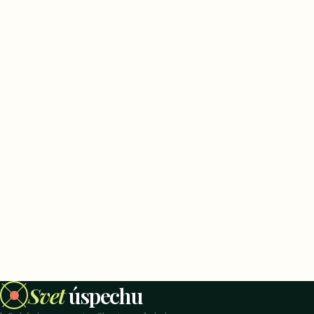
Svet
úspechu