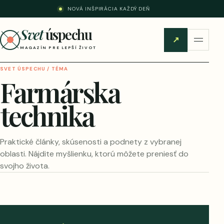
NOVÁ INŠPIRÁCIA KAŽDÝ DEŇ
Svet
úspechu
↗
MAGAZÍN PRE LEPŠÍ ŽIVOT
SVET ÚSPECHU / TÉMA
Farmárska
technika
Praktické články, skúsenosti a podnety z vybranej
oblasti. Nájdite myšlienku, ktorú môžete preniesť do
svojho života.