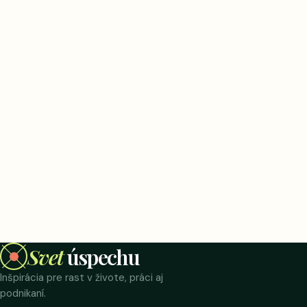
Svet
úspechu
Inšpirácia pre rast v živote, práci aj
podnikaní.