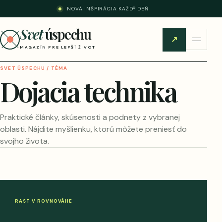
NOVÁ INŠPIRÁCIA KAŽDÝ DEŇ
Svet
úspechu
↗
MAGAZÍN PRE LEPŠÍ ŽIVOT
SVET ÚSPECHU / TÉMA
Dojacia technika
Praktické články, skúsenosti a podnety z vybranej
oblasti. Nájdite myšlienku, ktorú môžete preniesť do
svojho života.
RAST V ROVNOVÁHE