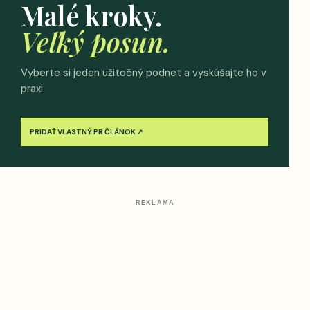
Malé kroky.
Veľký posun.
Vyberte si jeden užitočný podnet a vyskúšajte ho v
praxi.
PRIDAŤ VLASTNÝ PR ČLÁNOK ↗
REKLAMA