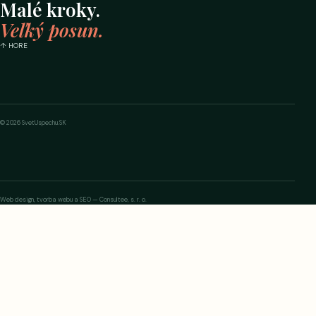
Malé kroky.
Veľký posun.
↑ HORE
© 2026 SvetUspechu.SK
Web design, tvorba webu a SEO — Consultee, s. r. o.