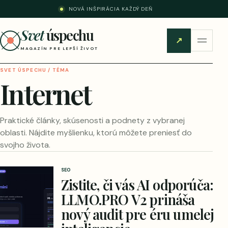
NOVÁ INŠPIRÁCIA KAŽDÝ DEŇ
Svet
úspechu
↗
MAGAZÍN PRE LEPŠÍ ŽIVOT
SVET ÚSPECHU / TÉMA
Internet
Praktické články, skúsenosti a podnety z vybranej
oblasti. Nájdite myšlienku, ktorú môžete preniesť do
svojho života.
SEO
Zistite, či vás AI odporúča:
LLMO.PRO V2 prináša
nový audit pre éru umelej