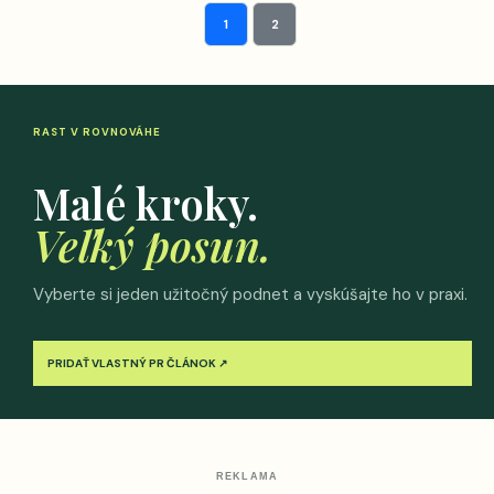
1
2
RAST V ROVNOVÁHE
Malé kroky.
Veľký posun.
Vyberte si jeden užitočný podnet a vyskúšajte ho v praxi.
PRIDAŤ VLASTNÝ PR ČLÁNOK ↗
REKLAMA