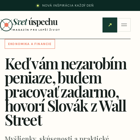
NOVÁ INŠPIRÁCIA KAŽDÝ DEŇ
Svet
úspechu
↗
MAGAZÍN PRE LEPŠÍ ŽIVOT
EKONOMIKA A FINANCIE
Keď vám nezarobím
peniaze, budem
pracovať zadarmo,
hovorí Slovák z Wall
Street
Myšlienky, skúsenosti a praktické