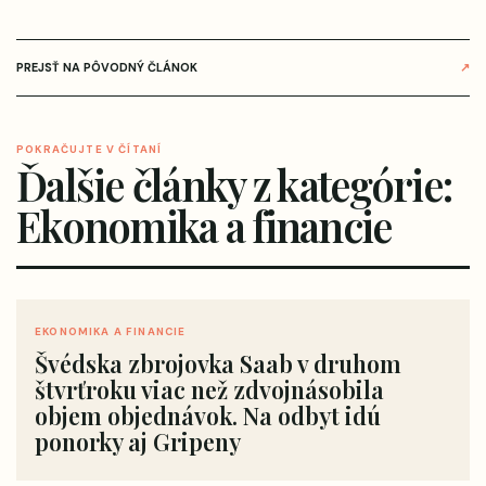
PREJSŤ NA PÔVODNÝ ČLÁNOK
↗
POKRAČUJTE V ČÍTANÍ
Ďalšie články z kategórie:
Ekonomika a financie
EKONOMIKA A FINANCIE
Švédska zbrojovka Saab v druhom
štvrťroku viac než zdvojnásobila
objem objednávok. Na odbyt idú
ponorky aj Gripeny