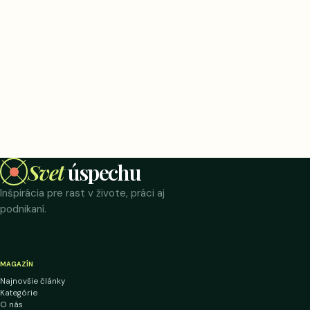
Svet
úspechu
Inšpirácia pre rast v živote, práci aj
podnikaní.
MAGAZÍN
Najnovšie články
Kategórie
O nás