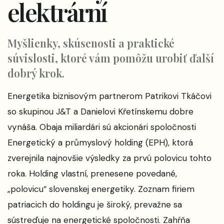
elektrární
Myšlienky, skúsenosti a praktické
súvislosti, ktoré vám pomôžu urobiť ďalší
dobrý krok.
Energetika biznisovým partnerom Patrikovi Tkáčovi
so skupinou J&T a Danielovi Křetínskemu dobre
vynáša. Obaja miliardári sú akcionári spoločnosti
Energetický a průmyslový holding (EPH), ktorá
zverejnila najnovšie výsledky za prvú polovicu tohto
roka. Holding vlastní, prenesene povedané,
„polovicu“ slovenskej energetiky. Zoznam firiem
patriacich do holdingu je široký, prevažne sa
sústreďuje na energetické spoločnosti. Zahŕňa