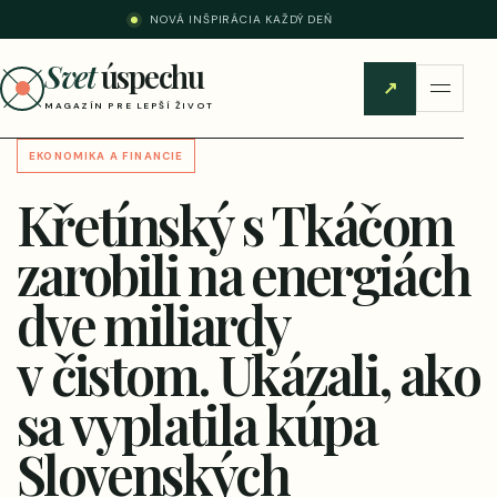
NOVÁ INŠPIRÁCIA KAŽDÝ DEŇ
Svet
úspechu
↗
MAGAZÍN PRE LEPŠÍ ŽIVOT
EKONOMIKA A FINANCIE
Křetínský s Tkáčom
zarobili na energiách
dve miliardy
v čistom. Ukázali, ako
sa vyplatila kúpa
Slovenských