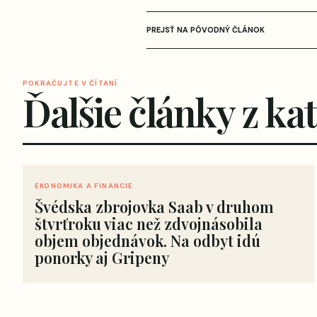
PREJSŤ NA PÔVODNÝ ČLÁNOK
POKRAČUJTE V ČÍTANÍ
Ďalšie články z ka
EKONOMIKA A FINANCIE
Švédska zbrojovka Saab v druhom
štvrťroku viac než zdvojnásobila
objem objednávok. Na odbyt idú
ponorky aj Gripeny