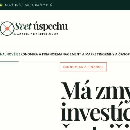
NOVÁ INŠPIRÁCIA KAŽDÝ DEŇ
Svet
úspechu
MAGAZÍN PRE LEPŠÍ ŽIVOT
NAJNOVŠIE
EKONOMIKA A FINANCIE
MANAGEMENT A MARKETING
KNIHY A ČASOP
EKONOMIKA A FINANCIE
Má zmys
investí