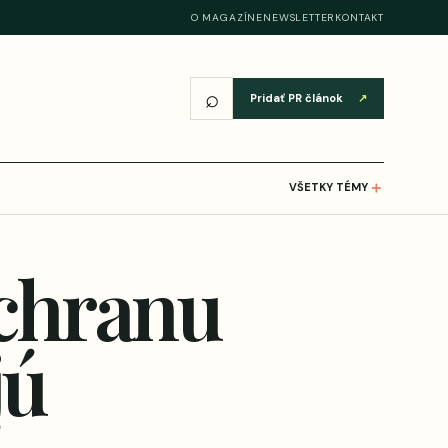
O MAGAZÍNE
NEWSLETTER
KONTAKT
⌕
Pridať PR článok
↗
＋
VŠETKY TÉMY
ochranu
jú