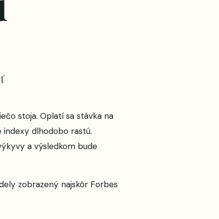
ú
ť
ečo stoja. Oplatí sa stávka na
 indexy dlhodobo rastú.
í výkyvy a výsledkom bude
odely
zobrazený najskôr
Forbes