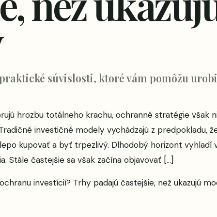
ie, než ukazuj
y
 praktické súvislosti, ktoré vám pomôžu urobi
rujú hrozbu totálneho krachu, ochranné stratégie však ni
radičné investičné modely vychádzajú z predpokladu, že
 slepo kupovať a byť trpezlivý. Dlhodobý horizont vyhlad
a. Stále častejšie sa však začína objavovať […]
 ochranu investícií? Trhy padajú častejšie, než ukazujú m