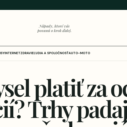
Nápady, ktoré vás
posunú o krok ďalej.
ISY
INTERNET
ZDRAVIE
ĽUDIA A SPOLOČNOSŤ
AUTO-MOTO
el platiť za 
cií? Trhy pada