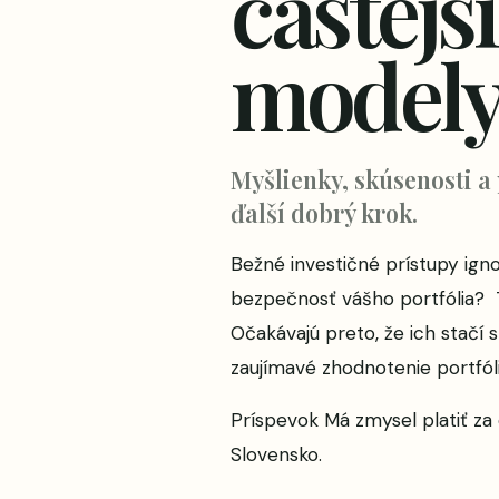
častejš
model
Myšlienky, skúsenosti a
ďalší dobrý krok.
Bežné investičné prístupy igno
bezpečnosť vášho portfólia? T
Očakávajú preto, že ich stačí
zaujímavé zhodnotenie portfóli
Príspevok
Má zmysel platiť za
Slovensko
.