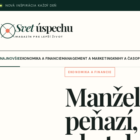
NOVÁ INŠPIRÁCIA KAŽDÝ DEŇ
Svet
úspechu
MAGAZÍN PRE LEPŠÍ ŽIVOT
NAJNOVŠIE
EKONOMIKA A FINANCIE
MANAGEMENT A MARKETING
KNIHY A ČASOP
EKONOMIKA A FINANCIE
Manželi
peňazí,