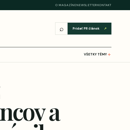
O MAGAZÍNE
NEWSLETTER
KONTAKT
⌕
Pridať PR článok
↗
＋
VŠETKY TÉMY
ncov a