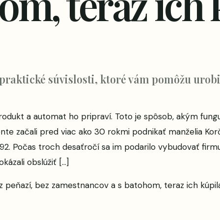
om, teraz ich 
 praktické súvislosti, ktoré vám pomôžu urobi
 produkt a automat ho pripraví. Toto je spôsob, akým fun
te začali pred viac ako 30 rokmi podnikať manželia Korč
992. Počas troch desaťročí sa im podarilo vybudovať firm
ázali obslúžiť […]
ez peňazí, bez zamestnancov a s batohom, teraz ich kúpil