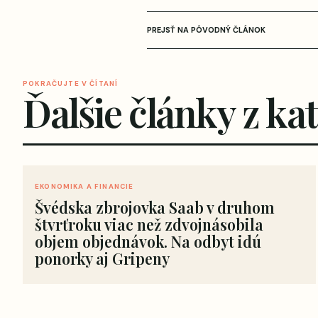
PREJSŤ NA PÔVODNÝ ČLÁNOK
POKRAČUJTE V ČÍTANÍ
Ďalšie články z ka
EKONOMIKA A FINANCIE
Švédska zbrojovka Saab v druhom
štvrťroku viac než zdvojnásobila
objem objednávok. Na odbyt idú
ponorky aj Gripeny