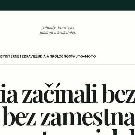
Nápady, ktoré vás
posunú o krok ďalej.
ISY
INTERNET
ZDRAVIE
ĽUDIA A SPOLOČNOSŤ
AUTO-MOTO
a začínali bez
 bez zamestna