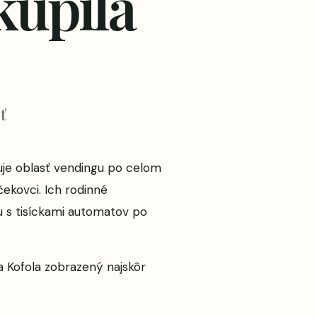
kúpila
ť
guje oblasť vendingu po celom
ekovci. Ich rodinné
u s tisíckami automatov po
a Kofola
zobrazený najskôr