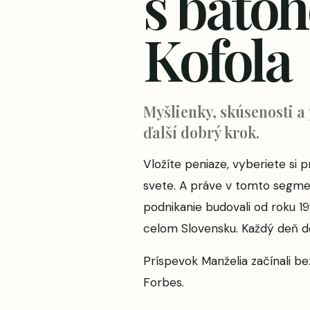
s batoh
Kofola
Myšlienky, skúsenosti a
ďalší dobrý krok.
Vložíte peniaze, vyberiete si
svete. A práve v tomto segmen
podnikanie budovali od roku 1
celom Slovensku. Každý deň dok
Príspevok
Manželia začínali b
Forbes
.