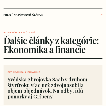
PREJSŤ NA PÔVODNÝ ČLÁNOK
↗
POKRAČUJTE V ČÍTANÍ
Ďalšie články z kategórie:
Ekonomika a financie
EKONOMIKA A FINANCIE
Švédska zbrojovka Saab v druhom
štvrťroku viac než zdvojnásobila
objem objednávok. Na odbyt idú
ponorky aj Gripeny