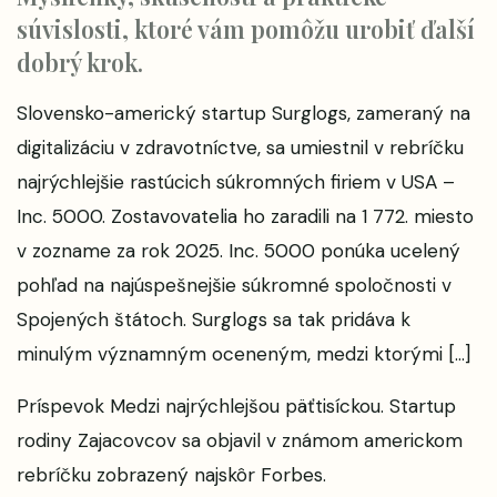
súvislosti, ktoré vám pomôžu urobiť ďalší
dobrý krok.
Slovensko-americký startup Surglogs, zameraný na
digitalizáciu v zdravotníctve, sa umiestnil v rebríčku
najrýchlejšie rastúcich súkromných firiem v USA –
Inc. 5000. Zostavovatelia ho zaradili na 1 772. miesto
v zozname za rok 2025. Inc. 5000 ponúka ucelený
pohľad na najúspešnejšie súkromné spoločnosti v
Spojených štátoch. Surglogs sa tak pridáva k
minulým významným oceneným, medzi ktorými […]
Príspevok
Medzi najrýchlejšou päťtisíckou. Startup
rodiny Zajacovcov sa objavil v známom americkom
rebríčku
zobrazený najskôr
Forbes
.