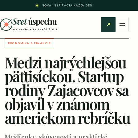
NOVÁ INŠPIRÁCIA KAŽDÝ DEŇ
Svet
úspechu
↗
MAGAZÍN PRE LEPŠÍ ŽIVOT
EKONOMIKA A FINANCIE
Medzi najrýchlejšou
päťtisíckou. Startup
rodiny Zajacovcov sa
objavil v známom
americkom rebríčku
Myšlienky, skúsenosti a praktické