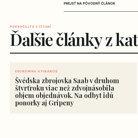
PREJSŤ NA PÔVODNÝ ČLÁNOK
POKRAČUJTE V ČÍTANÍ
Ďalšie články z ka
EKONOMIKA A FINANCIE
Švédska zbrojovka Saab v druhom
štvrťroku viac než zdvojnásobila
objem objednávok. Na odbyt idú
ponorky aj Gripeny