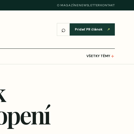
O MAGAZÍNE
NEWSLETTER
KONTAKT
⌕
Pridať PR článok
↗
＋
VŠETKY TÉMY
k
topení