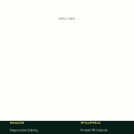
REKLAMA
MAGAZÍN
SPOLUPRÁCA
Najnovšie články
Pridať PR článok