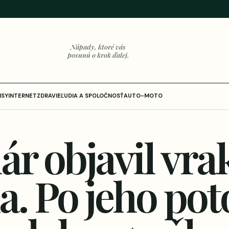
Nápady, ktoré vás
posunú o krok ďalej.
ISY
INTERNET
ZDRAVIE
ĽUDIA A SPOLOČNOSŤ
AUTO-MOTO
ár objavil vra
a. Po jeho po