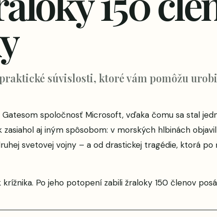
žraloky 150 čle
y
 praktické súvislosti, ktoré vám pomôžu urobi
lom Gatesom spoločnosť Microsoft, vďaka čomu sa stal jed
ak zasiahol aj iným spôsobom: v morských hlbinách objavil 
uhej svetovej vojny – a od drastickej tragédie, ktorá po
ak krížnika. Po jeho potopení zabili žraloky 150 členov pos