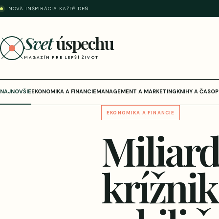
NOVÁ INŠPIRÁCIA KAŽDÝ DEŇ
Svet
úspechu
MAGAZÍN PRE LEPŠÍ ŽIVOT
NAJNOVŠIE
EKONOMIKA A FINANCIE
MANAGEMENT A MARKETING
KNIHY A ČASOP
EKONOMIKA A FINANCIE
Miliard
krížnik