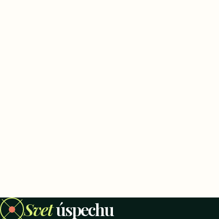
Svet
úspechu