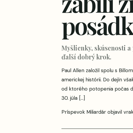
zabili 
posádk
Myšlienky, skúsenosti a
ďalší dobrý krok.
Paul Allen založil spolu s Bil
americkej histórii. Do dejín vš
od ktorého potopenia počas dr
30. júla […]
Príspevok
Miliardár objavil vr