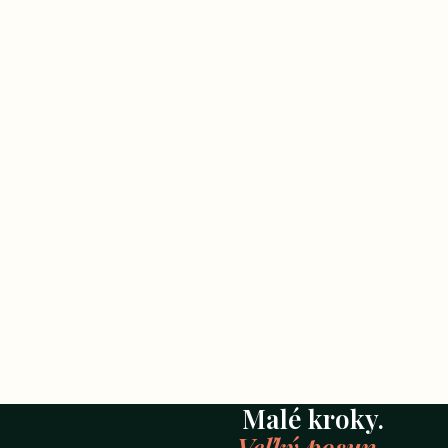
Malé kroky.
Veľký posun.