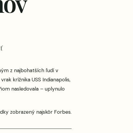
nov
ť
ným z najbohatších ľudí v
vrak krížnika USS Indianapolis,
 ňom nasledovala – uplynulo
ádky
zobrazený najskôr
Forbes
.