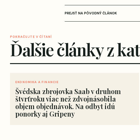
PREJSŤ NA PÔVODNÝ ČLÁNOK
POKRAČUJTE V ČÍTANÍ
Ďalšie články z ka
EKONOMIKA A FINANCIE
Švédska zbrojovka Saab v druhom
štvrťroku viac než zdvojnásobila
objem objednávok. Na odbyt idú
ponorky aj Gripeny