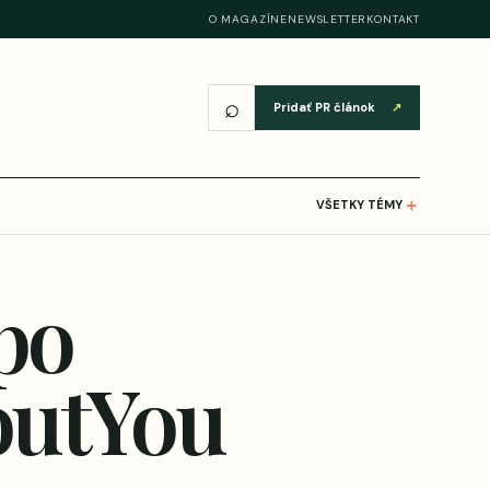
O MAGAZÍNE
NEWSLETTER
KONTAKT
⌕
Pridať PR článok
↗
＋
VŠETKY TÉMY
po
outYou