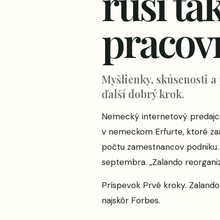
ruší ta
pracov
Myšlienky, skúsenosti a
ďalší dobrý krok.
Nemecký internetový predajca 
v nemeckom Erfurte, ktoré za
počtu zamestnancov podniku. 
septembra. „Zalando reorganizuj
Príspevok
Prvé kroky. Zaland
najskôr
Forbes
.