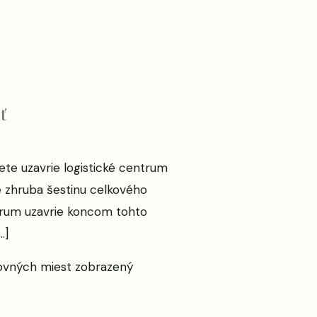
ť
te uzavrie logistické centrum
 zhruba šestinu celkového
trum uzavrie koncom tohto
…]
covných miest
zobrazený