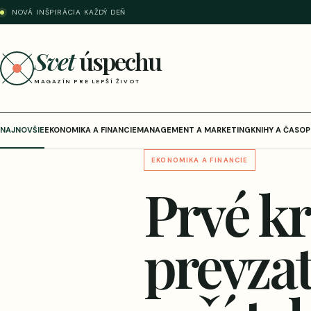
NOVÁ INŠPIRÁCIA KAŽDÝ DEŇ
Svet
úspechu
MAGAZÍN PRE LEPŠÍ ŽIVOT
NAJNOVŠIE
EKONOMIKA A FINANCIE
MANAGEMENT A MARKETING
KNIHY A ČASOP
EKONOMIKA A FINANCIE
Prvé kr
prevza