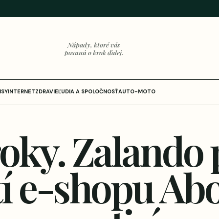
Nápady, ktoré vás
posunú o krok ďalej.
ISY
INTERNET
ZDRAVIE
ĽUDIA A SPOLOČNOSŤ
AUTO-MOTO
oky. Zalando 
tí e-shopu Ab