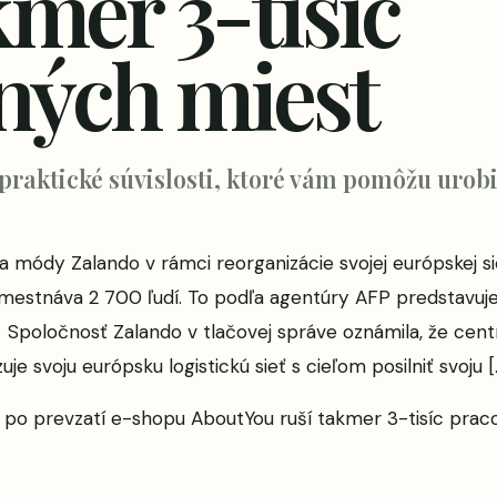
kmer 3-tisíc
ných miest
 praktické súvislosti, ktoré vám pomôžu urobi
módy Zalando v rámci reorganizácie svojej európskej sie
mestnáva 2 700 ľudí. To podľa agentúry AFP predstavuje
Spoločnosť Zalando v tlačovej správe oznámila, že cen
e svoju európsku logistickú sieť s cieľom posilniť svoju [
o po prevzatí e-shopu AboutYou ruší takmer 3-tisíc pra