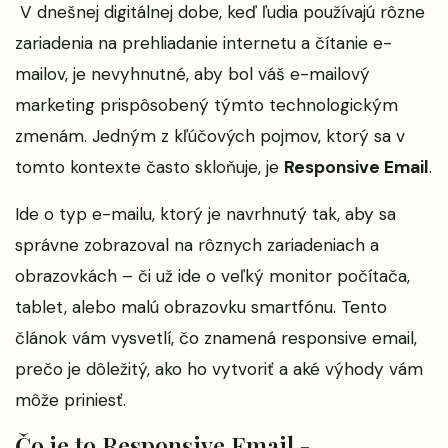
V dnešnej digitálnej dobe, keď ľudia používajú rôzne
zariadenia na prehliadanie internetu a čítanie e-
mailov, je nevyhnutné, aby bol váš e-mailový
marketing prispôsobený týmto technologickým
zmenám. Jedným z kľúčových pojmov, ktorý sa v
tomto kontexte často skloňuje, je
Responsive Email
.
Ide o typ e-mailu, ktorý je navrhnutý tak, aby sa
správne zobrazoval na rôznych zariadeniach a
obrazovkách – či už ide o veľký monitor počítača,
tablet, alebo malú obrazovku smartfónu. Tento
článok vám vysvetlí, čo znamená responsive email,
prečo je dôležitý, ako ho vytvoriť a aké výhody vám
môže priniesť.
Čo je to Responsive Email -