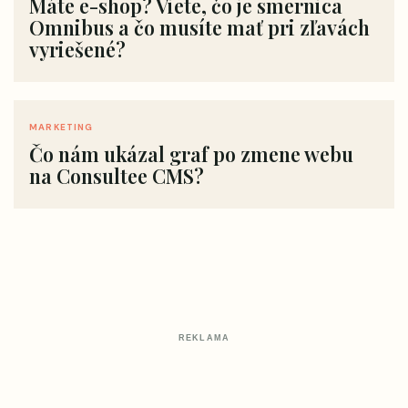
Máte e-shop? Viete, čo je smernica
Omnibus a čo musíte mať pri zľavách
vyriešené?
MARKETING
Čo nám ukázal graf po zmene webu
na Consultee CMS?
REKLAMA