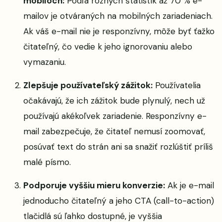
mobiloch:
Podľa rôznych štatistík až 70 % e-
mailov je otváraných na mobilných zariadeniach.
Ak váš e-mail nie je responzívny, môže byť ťažko
čitateľný, čo vedie k jeho ignorovaniu alebo
vymazaniu.
Zlepšuje používateľský zážitok:
Používatelia
očakávajú, že ich zážitok bude plynulý, nech už
používajú akékoľvek zariadenie. Responzívny e-
mail zabezpečuje, že čitateľ nemusí zoomovať,
posúvať text do strán ani sa snažiť rozlúštiť príliš
malé písmo.
Podporuje vyššiu mieru konverzie:
Ak je e-mail
jednoducho čitateľný a jeho CTA (call-to-action)
tlačidlá sú ľahko dostupné, je vyššia