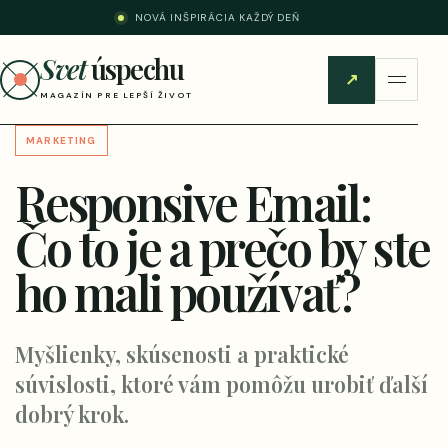
NOVÁ INŠPIRÁCIA KAŽDÝ DEŇ
Svet
úspechu
↗
MAGAZÍN PRE LEPŠÍ ŽIVOT
MARKETING
Responsive Email:
Čo to je a prečo by ste
ho mali používať?
Myšlienky, skúsenosti a praktické
súvislosti, ktoré vám pomôžu urobiť ďalší
dobrý krok.