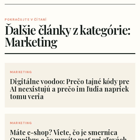
POKRAČUJTE V ČÍTANÍ
Ďalšie články z kategórie:
Marketing
MARKETING
Digitálne voodoo: Prečo tajné kódy pre
AI neexistujú a prečo im ľudia napriek
tomu veria
MARKETING
Máte e-shop? Viete, čo je smernica
Omnibus a čo musíte mať pri zľavách