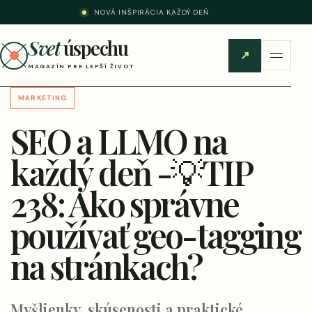
NOVÁ INŠPIRÁCIA KAŽDÝ DEŇ
Svet
úspechu
↗
MAGAZÍN PRE LEPŠÍ ŽIVOT
MARKETING
SEO a LLMO na
každý deň -💡TIP
238: Ako správne
používať geo-tagging
na stránkach?
Myšlienky, skúsenosti a praktické