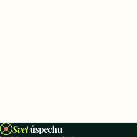
Svet
úspechu