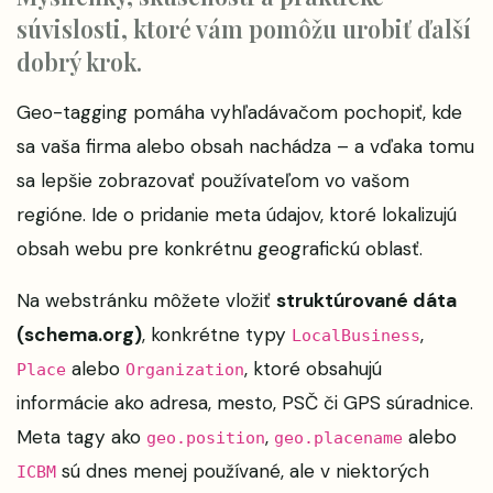
súvislosti, ktoré vám pomôžu urobiť ďalší
dobrý krok.
Geo-tagging pomáha vyhľadávačom pochopiť, kde
sa vaša firma alebo obsah nachádza – a vďaka tomu
sa lepšie zobrazovať používateľom vo vašom
regióne. Ide o pridanie meta údajov, ktoré lokalizujú
obsah webu pre konkrétnu geografickú oblasť.
Na webstránku môžete vložiť
struktúrované dáta
(schema.org)
, konkrétne typy
,
LocalBusiness
alebo
, ktoré obsahujú
Place
Organization
informácie ako adresa, mesto, PSČ či GPS súradnice.
Meta tagy ako
,
alebo
geo.position
geo.placename
sú dnes menej používané, ale v niektorých
ICBM