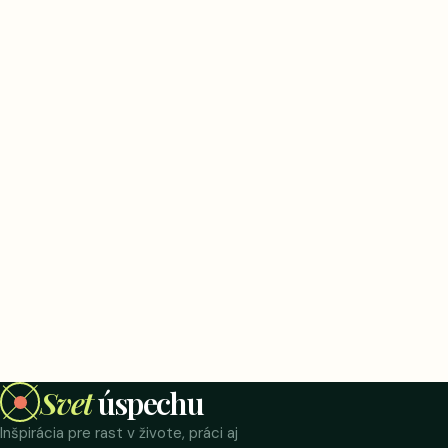
Svet
úspechu
Inšpirácia pre rast v živote, práci aj