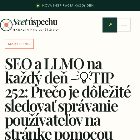
NOVÁ INŠPIRÁCIA KAŽDÝ DEŇ
Svet
úspechu
↗
MAGAZÍN PRE LEPŠÍ ŽIVOT
MARKETING
SEO a LLMO na
každý deň -💡TIP
252: Prečo je dôležité
sledovať správanie
používateľov na
stránke pomocou