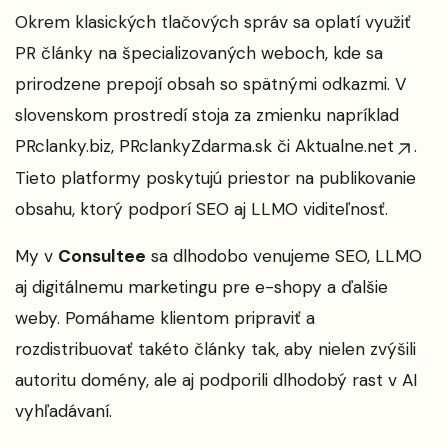
Okrem klasických tlačových správ sa oplatí využiť
PR články na špecializovaných weboch, kde sa
prirodzene prepojí obsah so spätnými odkazmi. V
slovenskom prostredí stoja za zmienku napríklad
PRclanky.biz
,
PRclankyZdarma.sk
či
Aktualne.net
.
Tieto platformy poskytujú priestor na publikovanie
obsahu, ktorý podporí SEO aj LLMO viditeľnosť.
My v
Consultee
sa dlhodobo venujeme SEO, LLMO
aj digitálnemu marketingu pre e-shopy a ďalšie
weby. Pomáhame klientom pripraviť a
rozdistribuovať takéto články tak, aby nielen zvýšili
autoritu domény, ale aj podporili dlhodobý rast v AI
vyhľadávaní.