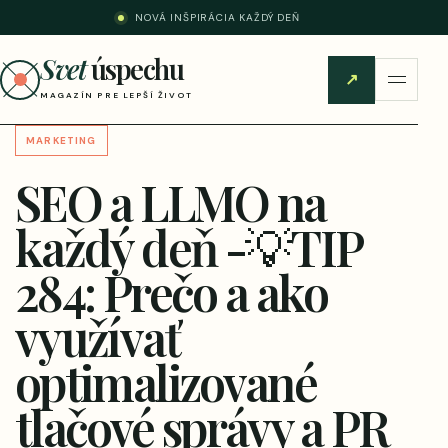
NOVÁ INŠPIRÁCIA KAŽDÝ DEŇ
Svet
úspechu
↗
MAGAZÍN PRE LEPŠÍ ŽIVOT
MARKETING
SEO a LLMO na
každý deň -💡TIP
284: Prečo a ako
využívať
optimalizované
tlačové správy a PR