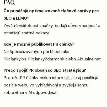
FAQ
Čo prinášajú optimalizované tlačové správy pre
SEO a LLMO?
Zvyšujú viditeľnosť značky, budujú dôveryhodnosť a
prinášajú spätné odkazy.
Kde je možné publikovať PR články?
Na špecializovaných portáloch ako
PRclanky.biz
PRclankyZdarma.sk
alebo
Aktualne.net
Prečo spojiť PR obsah so SEO stratégiou?
Pretože PR články nielen informujú, ale aj posilňujú
pozície webu vo vyhľadávaní a zvyšujú šancu
zobraziť sa v AI odpovediach.