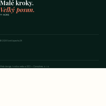
Malé kroky.
Veľký posun.
↑ HORE
© 2026 SvetUspechu.SK
Web design, tvorba webu a SEO — Consultee, s. r. o.