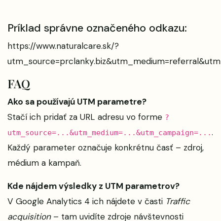
Príklad správne označeného odkazu:
https://www.naturalcare.sk/?
utm_source=prclanky.biz&utm_medium=referral&utm
FAQ
Ako sa používajú UTM parametre?
Stačí ich pridať za URL adresu vo forme
?
.
utm_source=...&utm_medium=...&utm_campaign=...
Každý parameter označuje konkrétnu časť – zdroj,
médium a kampaň.
Kde nájdem výsledky z UTM parametrov?
V Google Analytics 4 ich nájdete v časti
Traffic
acquisition
– tam uvidíte zdroje návštevnosti