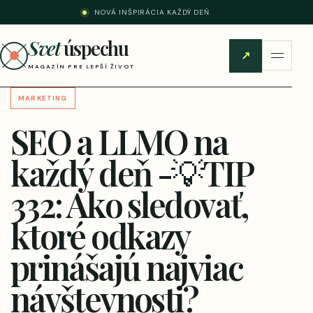
NOVÁ INŠPIRÁCIA KAŽDÝ DEŇ
Svet
úspechu
↗
MAGAZÍN PRE LEPŠÍ ŽIVOT
MARKETING
SEO a LLMO na
každý deň -💡TIP
332: Ako sledovať,
ktoré odkazy
prinášajú najviac
návštevnosti?