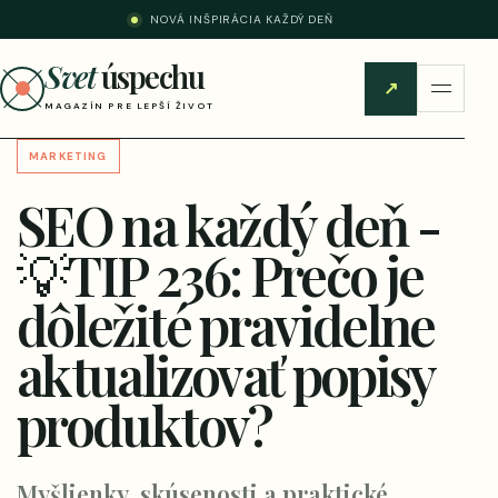
NOVÁ INŠPIRÁCIA KAŽDÝ DEŇ
Svet
úspechu
↗
MAGAZÍN PRE LEPŠÍ ŽIVOT
MARKETING
SEO na každý deň -
💡TIP 236: Prečo je
dôležité pravidelne
aktualizovať popisy
produktov?
Myšlienky, skúsenosti a praktické