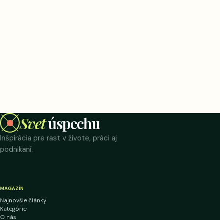
Svet
úspechu
Inšpirácia pre rast v živote, práci aj
podnikaní.
MAGAZÍN
Najnovšie články
Kategórie
O nás