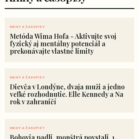
KNIHY A ČASOPISY
Metóda Wima Hofa - Aktivujte svoj
fyzický aj mentálny potenciál a
prekonávajte vlastné limity
KNIHY A ČASOPISY
Dievča v Londýne, dvaja muži a jedno
veľké rozhodnutie. Elle Kennedy a Na
rok v zahraničí
KNIHY A ČASOPISY
Bohovia padli, monštrá povstali. 1.