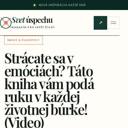
NOVÁ INŠPIRÁCIA KAŽDÝ DEŇ
Svet
úspechu
↗
MAGAZÍN PRE LEPŠÍ ŽIVOT
KNIHY A ČASOPISY
Strácate sa v
emóciách? Táto
kniha vám podá
ruku v každej
životnej búrke!
(Video)