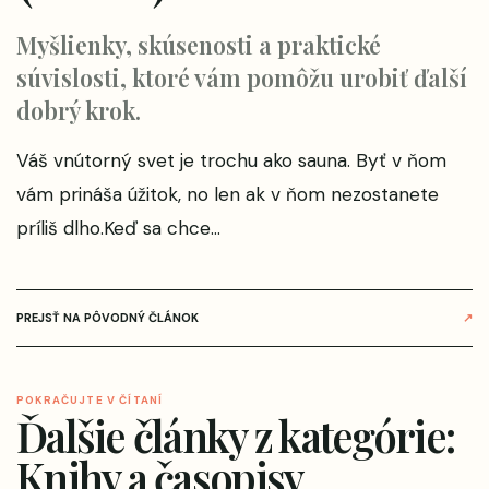
Myšlienky, skúsenosti a praktické
súvislosti, ktoré vám pomôžu urobiť ďalší
dobrý krok.
Váš vnútorný svet je trochu ako sauna. Byť v ňom
vám prináša úžitok, no len ak v ňom nezostanete
príliš dlho.Keď sa chce...
PREJSŤ NA PÔVODNÝ ČLÁNOK
↗
POKRAČUJTE V ČÍTANÍ
Ďalšie články z kategórie:
Knihy a časopisy