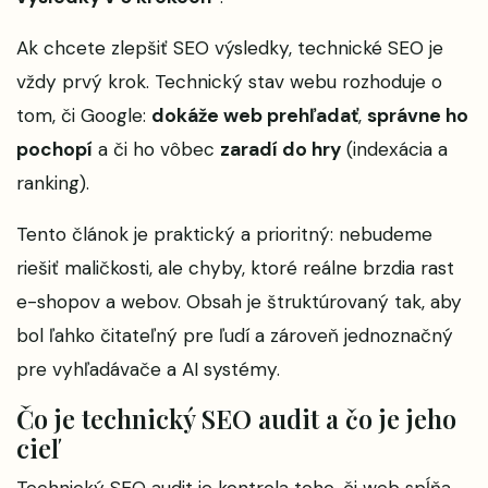
Ak chcete zlepšiť SEO výsledky, technické SEO je
vždy prvý krok. Technický stav webu rozhoduje o
tom, či Google:
dokáže web prehľadať
,
správne ho
pochopí
a či ho vôbec
zaradí do hry
(indexácia a
ranking).
Tento článok je praktický a prioritný: nebudeme
riešiť maličkosti, ale chyby, ktoré reálne brzdia rast
e-shopov a webov. Obsah je štruktúrovaný tak, aby
bol ľahko čitateľný pre ľudí a zároveň jednoznačný
pre vyhľadávače a AI systémy.
Čo je technický SEO audit a čo je jeho
cieľ
Technický SEO audit je kontrola toho, či web spĺňa