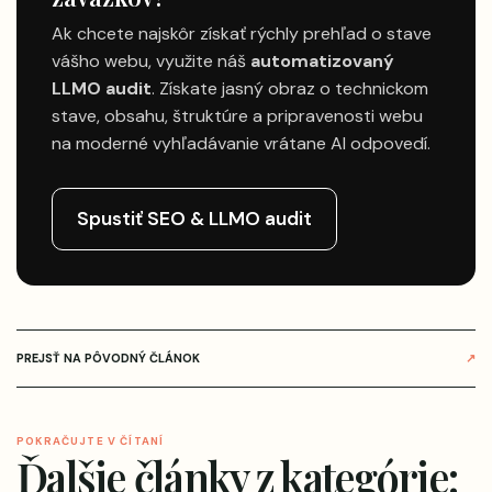
Ak chcete najskôr získať rýchly prehľad o stave
vášho webu, využite náš
automatizovaný
LLMO audit
. Získate jasný obraz o technickom
stave, obsahu, štruktúre a pripravenosti webu
na moderné vyhľadávanie vrátane AI odpovedí.
Spustiť SEO & LLMO audit
PREJSŤ NA PÔVODNÝ ČLÁNOK
↗
POKRAČUJTE V ČÍTANÍ
Ďalšie články z kategórie: