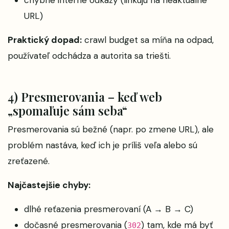
URL)
Praktický dopad:
crawl budget sa míňa na odpad,
používateľ odchádza a autorita sa triešti.
4) Presmerovania – keď web
„spomaľuje sám seba“
Presmerovania sú bežné (napr. po zmene URL), ale
problém nastáva, keď ich je príliš veľa alebo sú
zreťazené.
Najčastejšie chyby:
dlhé reťazenia presmerovaní (A → B → C)
dočasné presmerovania (
) tam, kde má byť
302