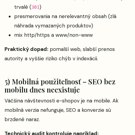
trvalé (
)
301
presmerovania na nerelevantný obsah (zlá
náhrada vymazaných produktov)
mix http/https a www/non-www
Praktický dopad:
pomalší web, slabší prenos
autority a vyššie riziko chýb v indexácii.
5) Mobilná použiteľnosť – SEO bez
mobilu dnes neexistuje
Väčšina návštevnosti e-shopov je na mobile. Ak
mobilná verzia nefunguje, SEO a konverzie sú
brzdené naraz.
Technický audit kontroluje napríklad: