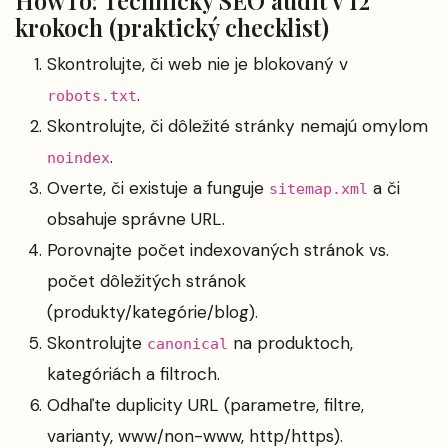
HowTo: Technický SEO audit v 12
krokoch (praktický checklist)
Skontrolujte, či web nie je blokovaný v
.
robots.txt
Skontrolujte, či dôležité stránky nemajú omylom
.
noindex
Overte, či existuje a funguje
a či
sitemap.xml
obsahuje správne URL.
Porovnajte počet indexovaných stránok vs.
počet dôležitých stránok
(produkty/kategórie/blog).
Skontrolujte
na produktoch,
canonical
kategóriách a filtroch.
Odhaľte duplicity URL (parametre, filtre,
varianty, www/non-www, http/https).