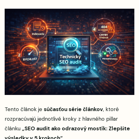
Tento článok je
súčasťou série článkov
, ktoré
rozpracúvajú jednotlivé kroky z hlavného pillar
článku
„
SEO audit ako odrazový mostík: Zlepšite
výsledky v 5 krokoch
“
.