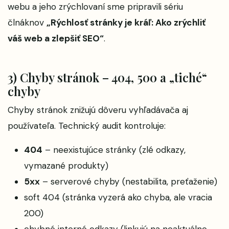
webu a jeho zrýchlovaní sme pripravili sériu
člnáknov
„
Rýchlosť stránky je kráľ: Ako zrýchliť
váš web a zlepšiť SEO
“
.
3) Chyby stránok – 404, 500 a „tiché“
chyby
Chyby stránok znižujú dôveru vyhľadávača aj
používateľa. Technický audit kontroluje:
404
– neexistujúce stránky (zlé odkazy,
vymazané produkty)
5xx
– serverové chyby (nestabilita, preťaženie)
soft 404 (stránka vyzerá ako chyba, ale vracia
200)
chybné interné odkazy (linkujú na neaktuálne