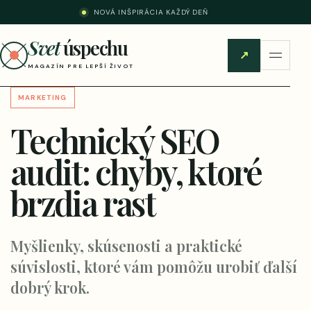
NOVÁ INŠPIRÁCIA KAŽDÝ DEŇ
Svet
úspechu
↗
MAGAZÍN PRE LEPŠÍ ŽIVOT
MARKETING
Technický SEO
audit: chyby, ktoré
brzdia rast
Myšlienky, skúsenosti a praktické
súvislosti, ktoré vám pomôžu urobiť ďalší
dobrý krok.