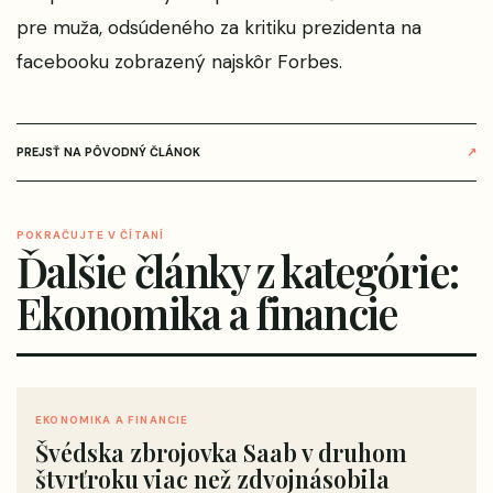
pre muža, odsúdeného za kritiku prezidenta na
facebooku
zobrazený najskôr
Forbes
.
PREJSŤ NA PÔVODNÝ ČLÁNOK
↗
POKRAČUJTE V ČÍTANÍ
Ďalšie články z kategórie:
Ekonomika a financie
EKONOMIKA A FINANCIE
Švédska zbrojovka Saab v druhom
štvrťroku viac než zdvojnásobila