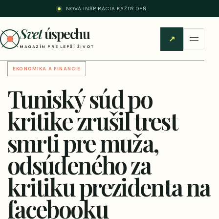
NOVÁ INŠPIRÁCIA KAŽDÝ DEŇ
Svet
úspechu
↗
MAGAZÍN PRE LEPŠÍ ŽIVOT
EKONOMIKA A FINANCIE
Tuniský súd po
kritike zrušil trest
smrti pre muža,
odsúdeného za
kritiku prezidenta na
facebooku