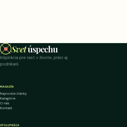
Svet
úspechu
Inšpirácia pre rast v živote, práci aj
podnikaní.
MAGAZÍN
Najnovšie články
Kategórie
O nás
Kontakt
SPOLUPRÁCA