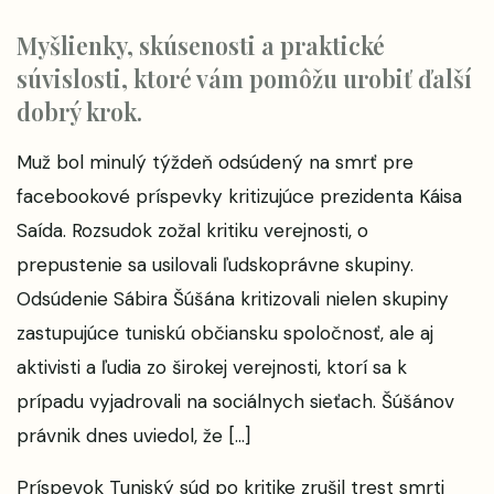
Myšlienky, skúsenosti a praktické
súvislosti, ktoré vám pomôžu urobiť ďalší
dobrý krok.
Muž bol minulý týždeň odsúdený na smrť pre
facebookové príspevky kritizujúce prezidenta Káisa
Saída. Rozsudok zožal kritiku verejnosti, o
prepustenie sa usilovali ľudskoprávne skupiny.
Odsúdenie Sábira Šúšána kritizovali nielen skupiny
zastupujúce tuniskú občiansku spoločnosť, ale aj
aktivisti a ľudia zo širokej verejnosti, ktorí sa k
prípadu vyjadrovali na sociálnych sieťach. Šúšánov
právnik dnes uviedol, že […]
Príspevok
Tuniský súd po kritike zrušil trest smrti