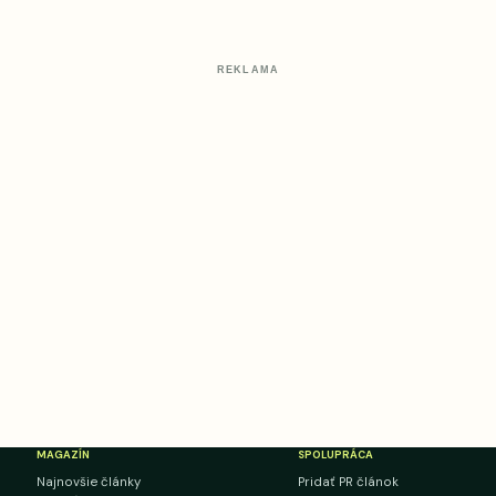
REKLAMA
MAGAZÍN
SPOLUPRÁCA
Najnovšie články
Pridať PR článok