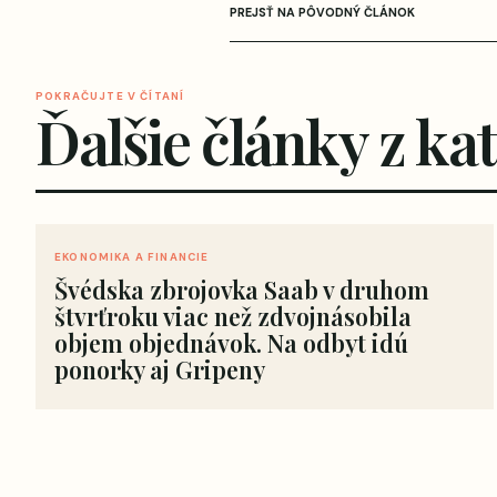
PREJSŤ NA PÔVODNÝ ČLÁNOK
POKRAČUJTE V ČÍTANÍ
Ďalšie články z ka
EKONOMIKA A FINANCIE
Švédska zbrojovka Saab v druhom
štvrťroku viac než zdvojnásobila
objem objednávok. Na odbyt idú
ponorky aj Gripeny