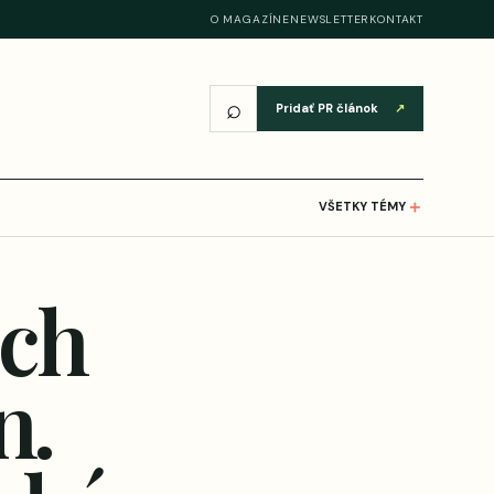
O MAGAZÍNE
NEWSLETTER
KONTAKT
⌕
Pridať PR článok
↗
＋
VŠETKY TÉMY
och
n.