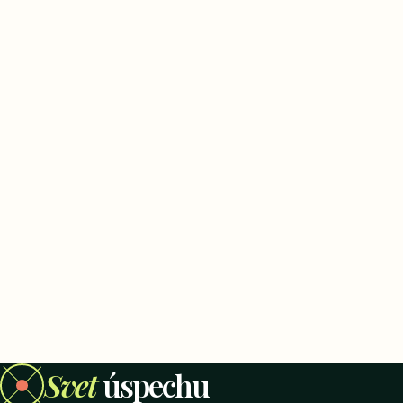
Svet
úspechu