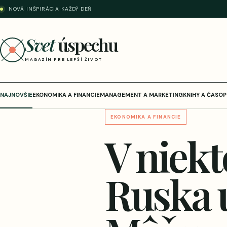
NOVÁ INŠPIRÁCIA KAŽDÝ DEŇ
Svet
úspechu
MAGAZÍN PRE LEPŠÍ ŽIVOT
NAJNOVŠIE
EKONOMIKA A FINANCIE
MANAGEMENT A MARKETING
KNIHY A ČASOP
EKONOMIKA A FINANCIE
V niek
Ruska u