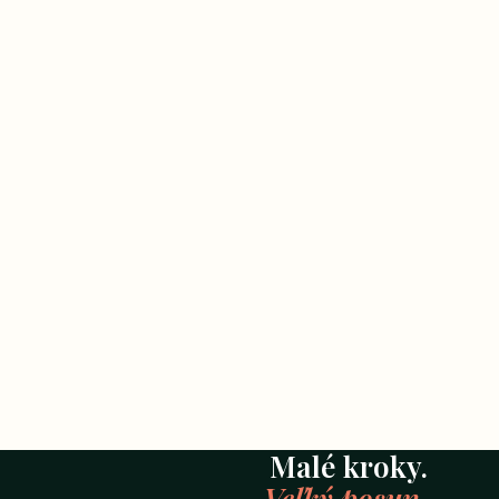
Malé kroky.
Veľký posun.