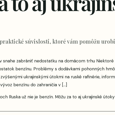
 to aj ukrajin
 praktické súvislosti, ktoré vám pomôžu urobi
v snahe zabrániť nedostatku na domácom trhu Niektoré r
statok benzínu. Problémy s dodávkami pohonných hmôt na
ýšenými ukrajinskými útokmi na ruské rafinérie, inform
vývoz benzínu do zahraničia v […]
ch Ruska už nie je benzín. Môžu za to aj ukrajinské útoky