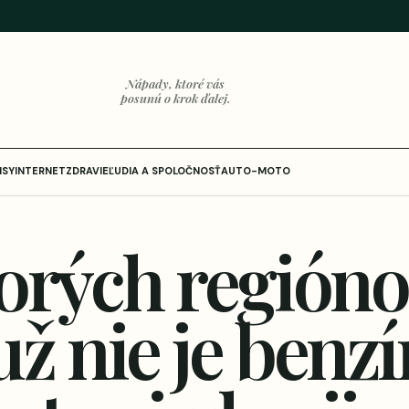
Nápady, ktoré vás
posunú o krok ďalej.
ISY
INTERNET
ZDRAVIE
ĽUDIA A SPOLOČNOSŤ
AUTO-MOTO
torých región
ž nie je benzí