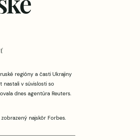
ské
ť
uské regióny a časti Ukrajiny
stali v súvislosti so
ovala dnes agentúra Reuters.
zobrazený najskôr
Forbes
.