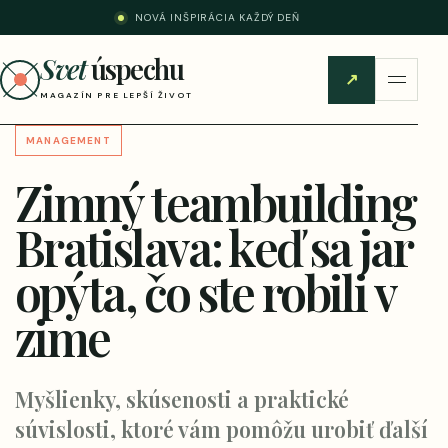
NOVÁ INŠPIRÁCIA KAŽDÝ DEŇ
Svet
úspechu
↗
MAGAZÍN PRE LEPŠÍ ŽIVOT
MANAGEMENT
Zimný teambuilding
Bratislava: keď sa jar
opýta, čo ste robili v
zime
Myšlienky, skúsenosti a praktické
súvislosti, ktoré vám pomôžu urobiť ďalší