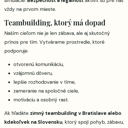
simulácie.
Bezpečnosť a legálnosť
aktivít sú pre nás
vždy na prvom mieste.
Teambuilding, ktorý má dopad
Naším cieľom nie je len zábava, ale aj skutočný
prínos pre tím. Vytvárame prostredie, ktoré
podporuje:
otvorenú komunikáciu,
vzájomnú dôveru,
lepšie rozhodovanie v tíme,
zameranie na spoločné ciele,
motiváciu a osobný rast.
Ak hľadáte
zimný teambuilding v Bratislave alebo
kdekoľvek na Slovensku
, ktorý spojí pohyb, zábavu,