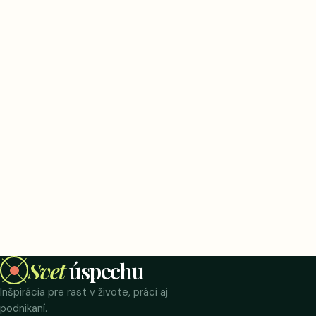
Svet
úspechu
Inšpirácia pre rast v živote, práci aj
podnikaní.