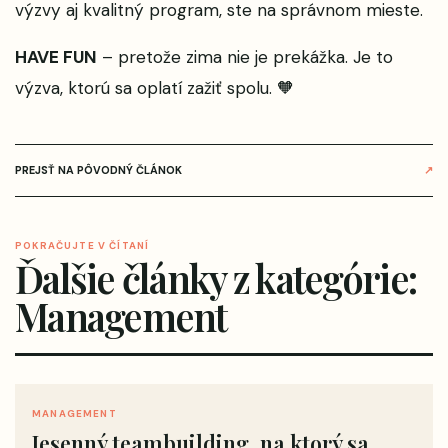
výzvy aj kvalitný program, ste na správnom mieste.
HAVE FUN
– pretože zima nie je prekážka. Je to
výzva, ktorú sa oplatí zažiť spolu. 🧡
PREJSŤ NA PÔVODNÝ ČLÁNOK
↗
POKRAČUJTE V ČÍTANÍ
Ďalšie články z kategórie:
Management
MANAGEMENT
Jesenný teambuilding, na ktorý sa