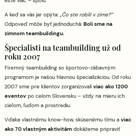
ešte viac – spolu.
A keď sa vás jar opýta:
„Čo ste robili v zime?“
Odpoveď môže byť jednoduchá:
Boli sme na
zimnom teambuildingu.
Špecialisti na teambuilding už od
roku 2007
Firemný teambuilding so športovo-zábavným
programom je našou hlavnou špecializáciou. Od roku
2007 sme pre klientov zorganizovali
viac ako 1200
eventov
po celom Slovensku – vždy na mieru ich
cieľom, ľuďom a prostrediu.
Vďaka vlastnému know-how, skúsenému tímu a
viac
ako 70 vlastným aktivitám
dokážeme pripraviť