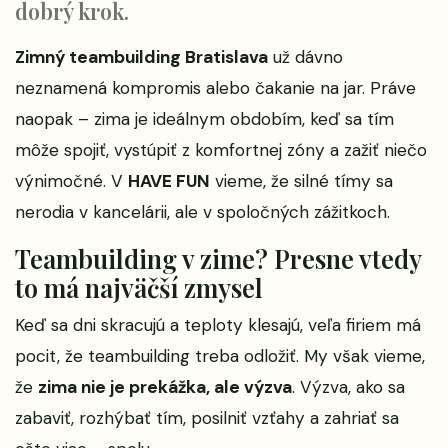
dobrý krok.
Zimný teambuilding Bratislava
už dávno
neznamená kompromis alebo čakanie na jar. Práve
naopak – zima je ideálnym obdobím, keď sa tím
môže spojiť, vystúpiť z komfortnej zóny a zažiť niečo
výnimočné. V
HAVE FUN
vieme, že silné tímy sa
nerodia v kancelárii, ale v spoločných zážitkoch.
Teambuilding v zime? Presne vtedy
to má najväčší zmysel
Keď sa dni skracujú a teploty klesajú, veľa firiem má
pocit, že teambuilding treba odložiť. My však vieme,
že
zima nie je prekážka, ale výzva
. Výzva, ako sa
zabaviť, rozhýbať tím, posilniť vzťahy a zahriať sa