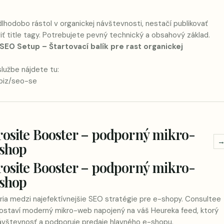
O
lhodobo rástol v organickej návštevnosti, nestačí publikovať
iť title tagy. Potrebujete pevný technický a obsahový základ.
SEO Setup – Štartovací balík pre rast organickej
lužbe nájdete tu:
.biz/seo-se
rosite Booster – podporný mikro-
-shop
rosite Booster – podporný mikro-
-shop
ia medzi najefektívnejšie SEO stratégie pre e-shopy. Consultee
ostaví moderný mikro-web napojený na váš Heureka feed, ktorý
návštevnosť a podporuje predaje hlavného e-shopu.