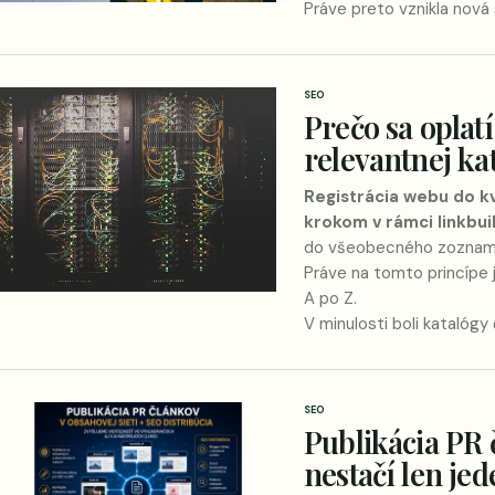
Práve preto vznikla nová
SEO
Prečo sa oplat
relevantnej ka
Registrácia webu do k
krokom v rámci linkbui
do všeobecného zoznamu,
Práve na tomto princípe 
A po Z.
V minulosti boli kataló
SEO
Publikácia PR 
nestačí len je