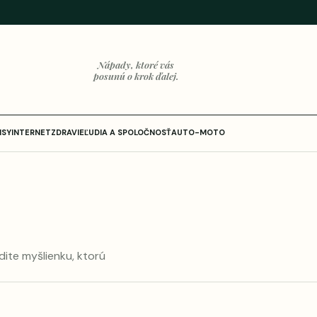
Nápady, ktoré vás
posunú o krok ďalej.
ISY
INTERNET
ZDRAVIE
ĽUDIA A SPOLOČNOSŤ
AUTO-MOTO
dite myšlienku, ktorú