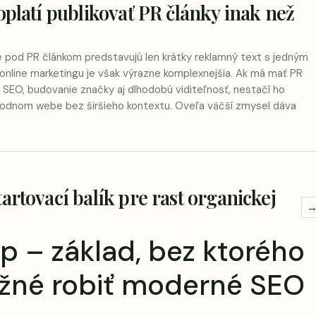
oplatí publikovať PR články inak než
e pod PR článkom predstavujú len krátky reklamný text s jedným
online marketingu je však výrazne komplexnejšia. Ak má mať PR
 SEO, budovanie značky aj dlhodobú viditeľnosť, nestačí ho
hodnom webe bez širšieho kontextu. Oveľa väčší zmysel dáva
artovací balík pre rast organickej
p – základ, bez ktorého
ožné robiť moderné SEO