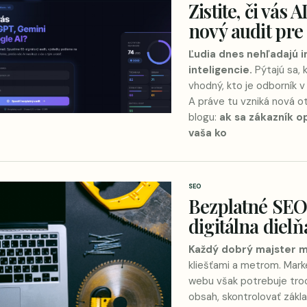
Zistite, či vá
nový audit pre
Ľudia dnes nehľadajú i
inteligencie.
Pýtajú sa, 
vhodný, kto je odborník v
A práve tu vzniká nová o
blogu:
ak sa zákazník o
vaša ko
SEO
Bezplatné SEO 
digitálna diel
Každý dobrý majster má
kliešťami a metrom. Mark
webu však potrebuje troc
obsah, skontrolovať zák