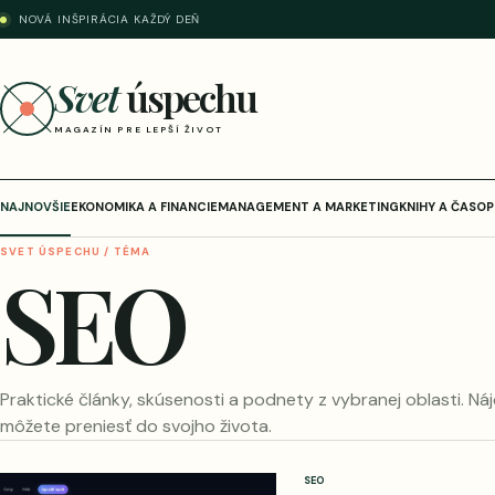
NOVÁ INŠPIRÁCIA KAŽDÝ DEŇ
Svet
úspechu
MAGAZÍN PRE LEPŠÍ ŽIVOT
NAJNOVŠIE
EKONOMIKA A FINANCIE
MANAGEMENT A MARKETING
KNIHY A ČASOP
SVET ÚSPECHU / TÉMA
SEO
Praktické články, skúsenosti a podnety z vybranej oblasti. Náj
môžete preniesť do svojho života.
SEO