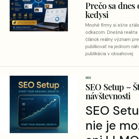
Prečo sa dnes 
kedysi
Mnohé firmy si ešte stál
odkazom. Dnešná realita 
článok reálny význam pre
publikovať na jednom ná
publikácia v obsahovej
SEO
SEO Setup – Št
návštevnosti
SEO Setu
nie je m