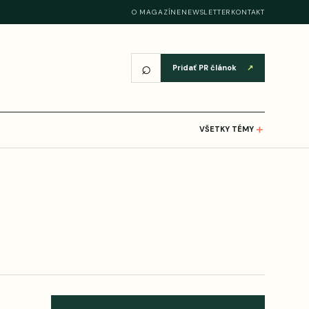
O MAGAZÍNE
NEWSLETTER
KONTAKT
⌕
Pridať PR článok
↗
＋
VŠETKY TÉMY