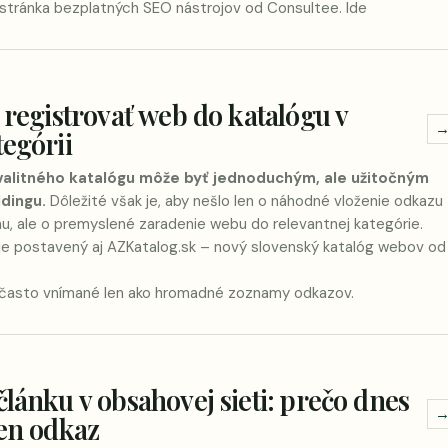
 stránka
bezplatných SEO nástrojov od Consultee
. Ide
í registrovať web do katalógu v
tegórii
valitného katalógu môže byť jednoduchým, ale užitočným
ldingu.
Dôležité však je, aby nešlo len o náhodné vloženie odkazu
 ale o premyslené zaradenie webu do relevantnej kategórie.
je postavený aj
AZKatalog.sk
– nový slovenský katalóg webov od
gy často vnímané len ako hromadné zoznamy odkazov.
článku v obsahovej sieti: prečo dnes
den odkaz