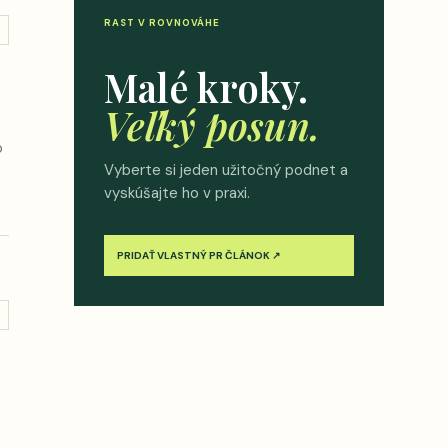
RAST V ROVNOVÁHE
→
Malé kroky.
Veľký posun.
o
Vyberte si jeden užitočný podnet a
vyskúšajte ho v praxi.
PRIDAŤ VLASTNÝ PR ČLÁNOK ↗
→