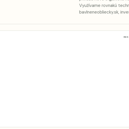
Využívame rovnakú techno
bavlneneobliecky.sk, inve
RE