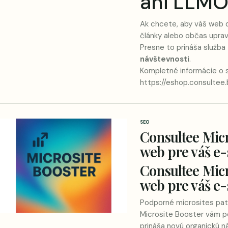
ani LLM
Ak chcete, aby váš web d
články alebo občas uprav
Presne to prináša služba
návštevnosti
.
Kompletné informácie o s
https://eshop.consultee
SEO
Consultee Mic
web pre váš e
Consultee Mic
web pre váš e
Podporné microsites patr
Microsite Booster vám p
prináša novú organickú 