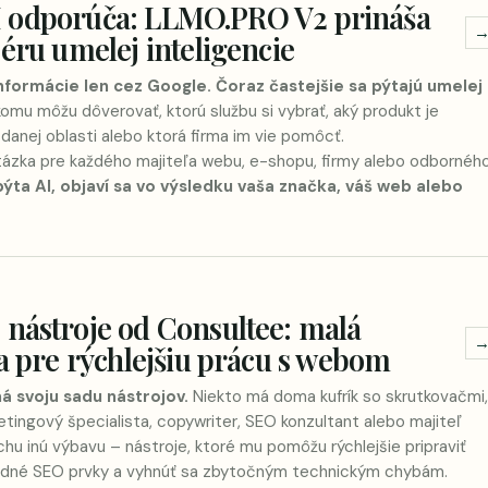
s AI odporúča: LLMO.PRO V2 prináša
 éru umelej inteligencie
nformácie len cez Google. Čoraz častejšie sa pýtajú umelej
komu môžu dôverovať, ktorú službu si vybrať, aký produkt je
 danej oblasti alebo ktorá firma im vie pomôcť.
tázka pre každého majiteľa webu, e-shopu, firmy alebo odbornéh
pýta AI, objaví sa vo výsledku vaša značka, váš web alebo
nástroje od Consultee: malá
ňa pre rýchlejšiu prácu s webom
 svoju sadu nástrojov.
Niekto má doma kufrík so skrutkovačmi,
etingový špecialista, copywriter, SEO konzultant alebo majiteľ
hu inú výbavu – nástroje, ktoré mu pomôžu rýchlejšie pripraviť
ladné SEO prvky a vyhnúť sa zbytočným technickým chybám.